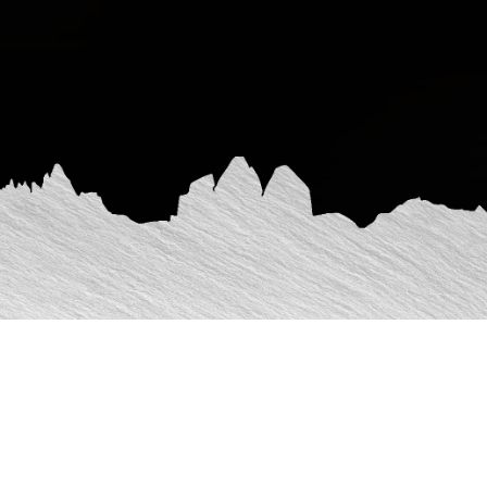
Ai sensi dell'art. 13 del Regolamento (UE) 2016/679
(GDPR) e del Provvedimento n. 231 del 10 giugno